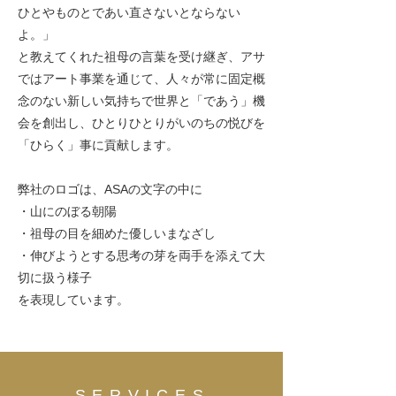
ひとやものとであい直さないとならない
よ。」
と教えてくれた祖母の言葉を受け継ぎ、アサ
ではアート事業を通じて、人々が常に固定概
念のない新しい気持ちで世界と「であう」機
会を創出し、ひとりひとりがいのちの悦びを
「ひらく」事に貢献します。
弊社のロゴは、ASAの文字の中に
・山にのぼる朝陽
・祖母の目を細めた優しいまなざし
・伸びようとする思考の芽を両手を添えて大
切に扱う様子
を表現しています。
SERVICES