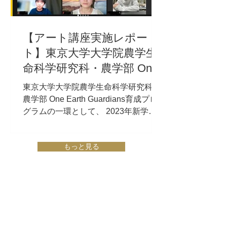
【アート講座実施レポー
ト】東京大学大学院農学生
命科学研究科・農学部 One
Earth Guardians育成プログ
東京大学大学院農学生命科学研究科・
ラム
農学部 One Earth Guardians育成プロ
グラムの一環として、 2023年新学期
の5月に、オンラインでのアート脳ト
レワークショップを8名３グループ計
もっと見る
24名の学生の皆さまに向けて実施いた
しました。...
SNS